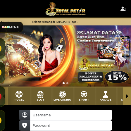
Selamat datang di TOTALPETIR Togel
MENU
TOGEL
SLOT
LIVE CASINO
SPORT
ARCADE
SABU