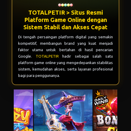
TOTALPETIR > Situs Resmi
Platform Game Online dengan
Sistem Stabil dan Akses Cepat
Di tengah persaingan platform digital yang semakin
kompetitif, membangun brand yang kuat menjadi
faktor utama untuk bertahan di hasil pencarian
Google.
TOTALPETIR
hadir sebagai salah satu
platform game online yang mengedepankan stabilitas
sistem, kemudahan akses, serta layanan profesional
bagi para penggunanya.